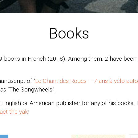
Books
 9 books in French (2018). Among them, 2 have been 
anuscript of “
Le Chant des Roues – 7 ans à vélo aut
r as “The Songwheels”.
n English or American publisher for any of his books.
act the yak
!