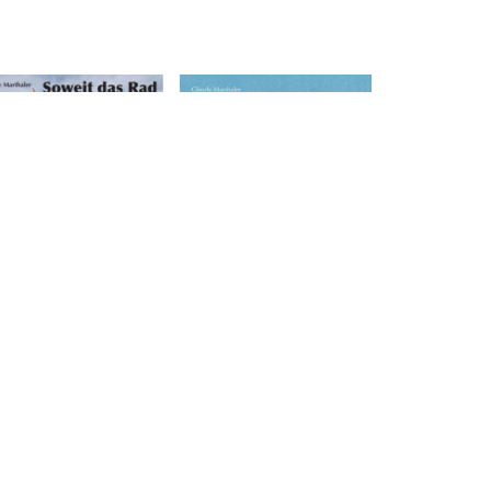
Hasta la bicicleta
siempre ! Sulle
weit das Rad uns
strade di Cuba, tra
gt, 3 Jahre mit
mito e realtà
m Fahrrad durch
EDICICLO EDITORE, 2015
ika und Asien