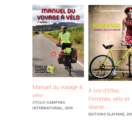
Manuel du voyage à
À tire-d’Elles,
vélo
Femmes, vélo et
CYCLO-CAMPING
liberté
INTERNATIONAL, 2025
EDITIONS SLATKINE, 20