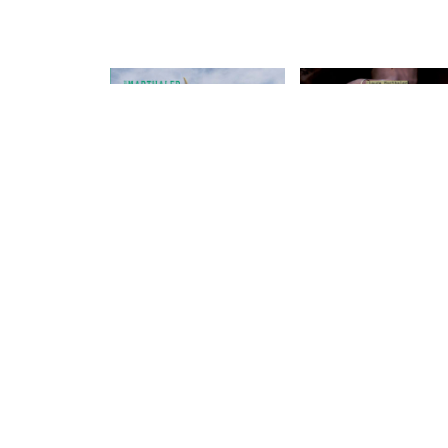
Dans la roue du
monde
Entre Selle et Terre
EDITIONS GLÉNAT, 2004
– 3 ans à vélo en
Afrique et en Asie
EDITIONS OLIZANE, 2009