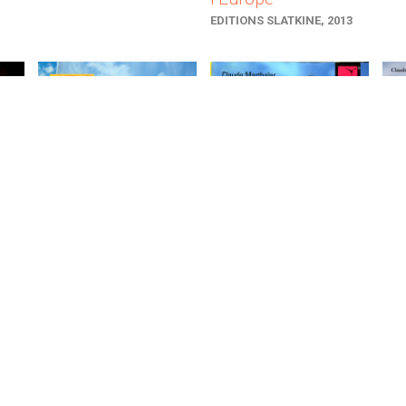
EDITIONS SLATKINE, 2013
So
Le chant des roues
Durchgedreht,
trä
– 7 ans à vélo
Sieben Jahre im
de
autour du monde
Sattel
Afr
EDITIONS OLIZANE, 2002