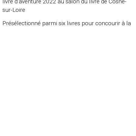
livre d’aventure 2022 au salon du livre de Cosne-
sur-Loire
Présélectionné parmi six livres pour concourir à la
Toison d’Or du livre d’aventure 2021
.
Fleur Skiran dans
Ellesfontduvélo
(6.08.2021)
Cyclomag, L’incontournable magazine web dédié
au monde du vélo
(27.07.21):
Claude Marthaler est un écrivain voyageur qui
traverse le monde sur son vélo. À travers ses récits,
il nous invite à partager les joies et les souffrances
du voyage à vélo.
« Sur mon vélo, la sacoche avant gauche contient
ma batterie de cuisine, un filtre à eau et mon