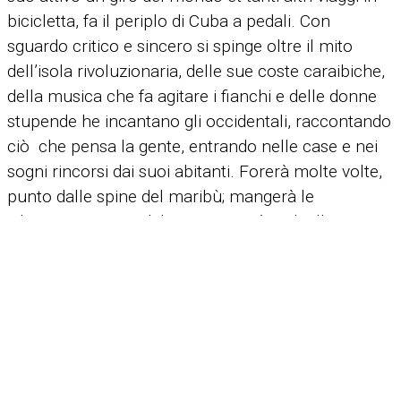
bicicletta, fa il periplo di Cuba a pedali. Con
sguardo critico e sincero si spinge oltre il mito
dell’isola rivoluzionaria, delle sue coste caraibiche,
della musica che fa agitare i fianchi e delle donne
stupende he incantano gli occidentali, raccontando
ciò che pensa la gente, entrando nelle case e nei
sogni rincorsi dai suoi abitanti. Forerà molte volte,
punto dalle spine del maribù; mangerà le
« langostas escondidas »; assisterà ai duelli
clandestini dei galli; pedalerà sulla cima più alta
dell’isola e sarà tentato dal fascino esotico di una
vedova dalla pelle dorata… Discuterà di libertà,
rivoluzione, futuro, cercando di ridisegnare gli
orrizonti du Cuba e del suo leggendario passato.
Ce livre est lié au voyage suivant:
Cuba