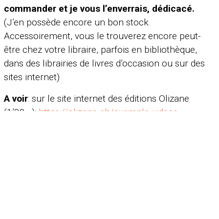
commander et je vous l’enverrais, dédicacé.
(J’en possède encore un bon stock.
Accessoirement, vous le trouverez encore peut-
être chez votre libraire, parfois en bibliothèque,
dans des librairies de livres d’occasion ou sur des
sites internet)
A voir
: sur le site internet des éditions Olizane
(1’39 »):
https://olizane.ch/exemple-videos-
alignees/
A lire
:
«
Un couple à vélo, ça surprend dans le désert
», 20
minutes, interview de Magali Floris (12.09.2009=