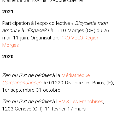
Mairie de Saint-Amant-Roche-Savine
2021
Participation à l’expo collective «
Bicyclette mon
amour
» à l
‘
Espace81
à 1110 Morges (CH) du 26
mai -11 juin
.
Organisation:
PRO VELO Région
Morges
2020
Zen ou l’Art de pédaler
à la
Médiathèque
Correspondances
de 01220 Divonne-les-Bains, (F
),
1er septembre-31 octobre
Zen ou l’Art de pédaler
à l’
EMS Les Franchises
,
1203 Genève (CH), 11 février-17 mars