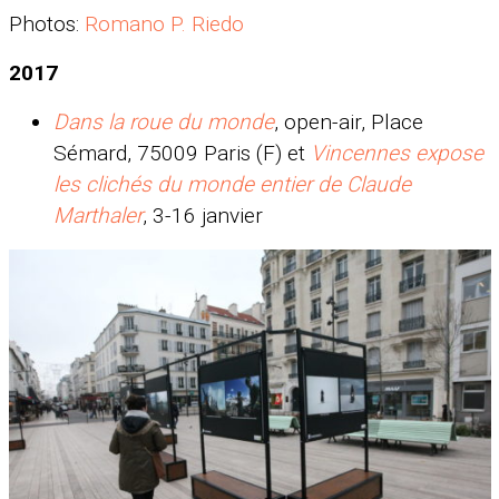
Photos:
Romano P. Riedo
2017
Dans la roue du monde
, open-air, Place
Sémard, 75009 Paris (F) et
Vincennes expose
les clichés du monde entier de Claude
Marthaler
,
3-16 janvier