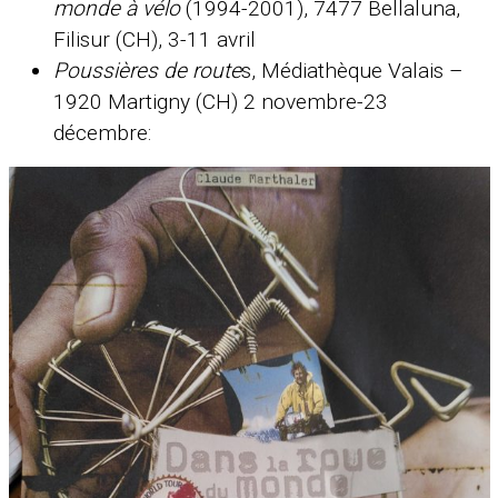
monde à vélo
(1994-2001), 7477 Bellaluna,
Filisur (CH), 3-11 avril
Poussières de route
s, Médiathèque Valais –
1920 Martigny (CH) 2 novembre-23
décembre: