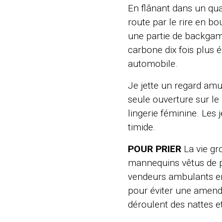
En flânant dans un quar
route par le rire en bo
une partie de backgamm
carbone dix fois plus é
automobile.
Je jette un regard am
seule ouverture sur le
lingerie féminine. Les 
timide.
POUR PRIER
La vie gr
mannequins vêtus de py
vendeurs ambulants env
pour éviter une amende
déroulent des nattes e