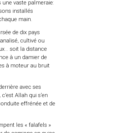
s une vaste palmeraie:
sons installés
 chaque main.
rsée de dix pays
nalisé, cultivé ou
x… soit la distance
ance à un damier de
es à moteur au bruit
errière avec ses
c’est Allah qui s’en
onduite effrénée et de
pent les « falafels »