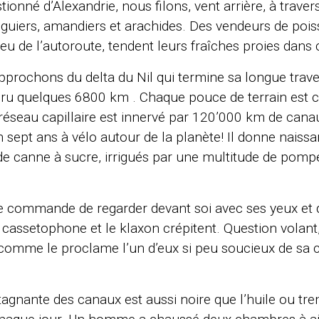
onné d’Alexandrie, nous filons, vent arrière, à traver
nguiers, amandiers et arachides. Des vendeurs de pois
u de l’autoroute, tendent leurs fraîches proies dans
prochons du delta du Nil qui termine sa longue trave
uru quelques 6800 km . Chaque pouce de terrain est ca
 réseau capillaire est innervé par 120’000 km de canau
n sept ans à vélo autour de la planète! Il donne naiss
de canne à sucre, irrigués par une multitude de pomp
e commande de regarder devant soi avec ses yeux et d
 cassetophone et le klaxon crépitent. Question volant, 
 comme le proclame l’un d’eux si peu soucieux de sa c
agnante des canaux est aussi noire que l’huile ou trem