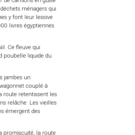
 de camions en guise
es déchets ménagers qui
 y font leur lessive
1000 livres égyptiennes
l. Ce fleuve qui
d poubelle liquide du
es jambes un
n wagonnet couplé à
a route retentissent les
ns relâche. Les vieilles
ses émergent des
a promiscuité, la route