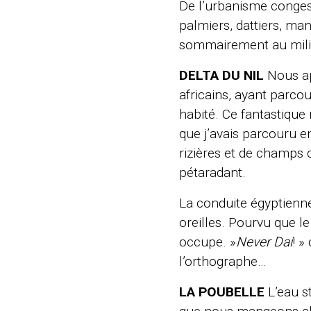
De l’urbanisme congesti
palmiers, dattiers, ma
sommairement au milie
DELTA DU NIL
Nous ap
africains, ayant parco
habité. Ce fantastique
que j’avais parcouru e
rizières et de champs 
pétaradant.
La conduite égyptienn
oreilles. Pourvu que le
occupe. »
Never Dai
! »
l’orthographe…
LA POUBELLE
L’eau st