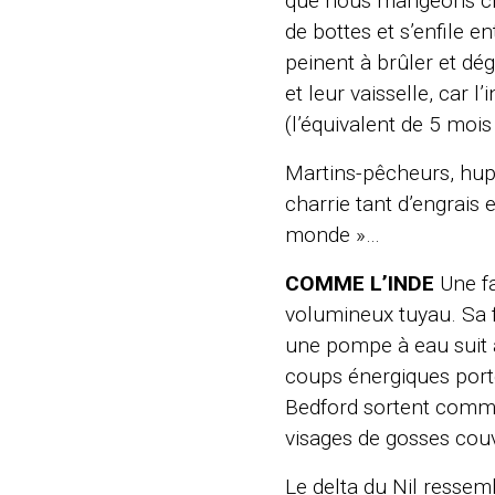
que nous mangeons ch
de bottes et s’enfile 
peinent à brûler et d
et leur vaisselle, car 
(l’équivalent de 5 mois 
Martins-pêcheurs, hupp
charrie tant d’engrais
monde »…
COMME L’INDE
Une f
volumineux tuyau. Sa 
une pompe à eau suit à 
coups énergiques portés
Bedford sortent comme
visages de gosses couv
Le delta du Nil ressem