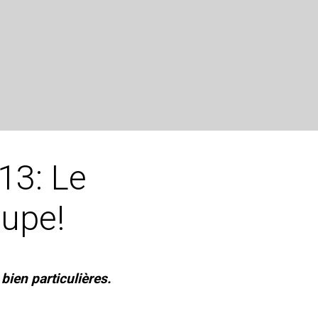
13: Le
cupe!
bien particulières.