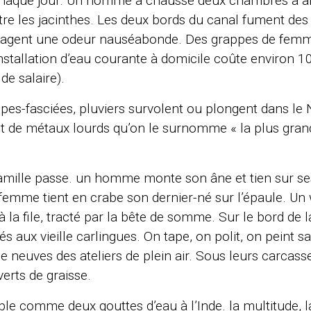
aque jour. Un homme a chaussé deux chambres à air
entre les jacinthes. Les deux bords du canal fument d
égagent une odeur nauséabonde. Des grappes de femmes
l’installation d’eau courante à domicile coûte environ 
de salaire).
es-fasciées, pluviers survolent ou plongent dans le Ni
 et de métaux lourds qu’on le surnomme « la plus gran
amille passe. un homme monte son âne et tien sur s
femme tient en crabe son dernier-né sur l’épaule. U
la file, tracté par la bête de somme. Sur le bord de l
 aux vieille carlingues. On tape, on polit, on peint sa
 neuves des ateliers de plein air. Sous leurs carcas
erts de graisse.
ble comme deux gouttes d’eau à l’Inde. la multitude, l