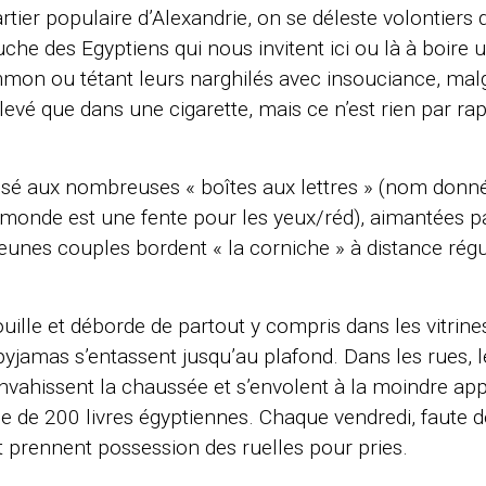
tier populaire d’Alexandrie, on se déleste volontiers d
uche des Egyptiens qui nous invitent ici ou là à boire u
on ou tétant leurs narghilés avec insouciance, malg
levé que dans une cigarette, mais ce n’est rien par rap
usé aux nombreuses « boîtes aux lettres » (nom donn
 monde est une fente pour les yeux/réd), aimantées par
jeunes couples bordent « la corniche » à distance régul
ouille et déborde de partout y compris dans les vitri
jamas s’entassent jusqu’au plafond. Dans les rues, le
ahissent la chaussée et s’envolent à la moindre appa
 de 200 livres égyptiennes. Chaque vendredi, faute de 
t prennent possession des ruelles pour pries.