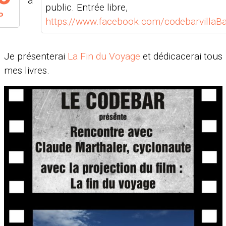
à
public. Entrée libre,
P
https://www.facebook.com/codebarvillaBa
Je présenterai
La Fin du Voyage
et dédicacerai tous
mes livres.