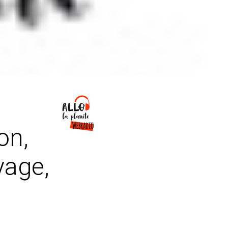
on,
yage,