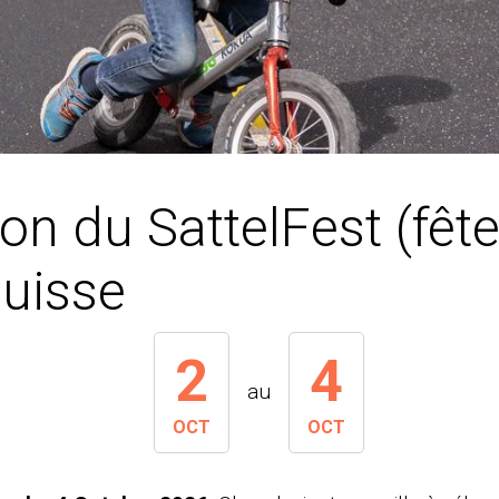
ion du SattelFest (fête
Suisse
2
4
au
OCT
OCT